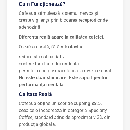
Cum Funcționează?
Cafeaua stimulează sistemul nervos și
crește vigilența prin blocarea receptorilor de
adenozină.
Diferența reală apare la calitatea cafelei.
O cafea curată, fără micotoxine:
reduce stresul oxidativ
susține funcția mitocondrială
permite o energie mai stabilă la nivel cerebral
Nu este doar stimulare. Este suport pentru
performanță mentală.
Calitate Reală
Cafeaua obține un scor de cupping
88.5
,
ceea ce o încadrează în categoria Specialty
Coffee, standard atins de aproximativ 3% din
producția globală.