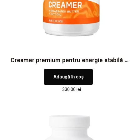
Creamer premium pentru energie stabilă și
sațietate de durată, suport pentru
performanța zilnică
Adaugă în coș
330,00
lei