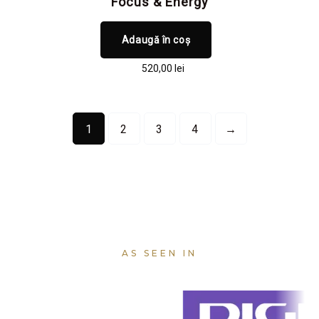
Focus & Energy
Adaugă în coș
520,00
lei
1
2
3
4
→
AS SEEN IN