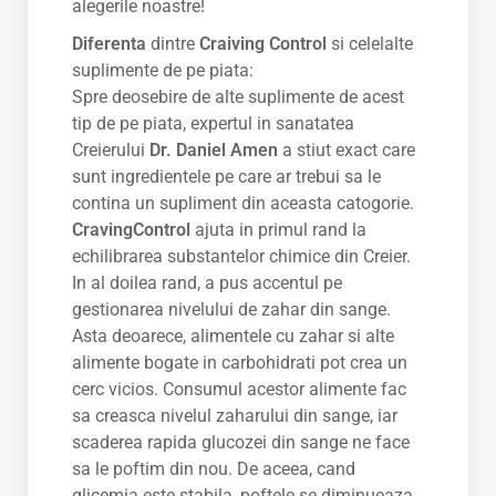
alegerile noastre!
Diferenta
dintre
Craiving Control
si celelalte
suplimente de pe piata:
Spre deosebire de alte suplimente de acest
tip de pe piata, expertul in sanatatea
Creierului
Dr. Daniel Amen
a stiut exact care
sunt ingredientele pe care ar trebui sa le
contina un supliment din aceasta catogorie.
CravingControl
ajuta in primul rand la
echilibrarea substantelor chimice din Creier.
In al doilea rand, a pus accentul pe
gestionarea nivelului de zahar din sange.
Asta deoarece, alimentele cu zahar si alte
alimente bogate in carbohidrati pot crea un
cerc vicios. Consumul acestor alimente fac
sa creasca nivelul zaharului din sange, iar
scaderea rapida glucozei din sange ne face
sa le poftim din nou. De aceea, cand
glicemia este stabila, poftele se diminueaza