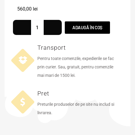
560,00
lei
ADAUGĂ ÎN COȘ
Transport
Pentru toate comenzile, expedierile se fac
prin curier. Sau, gratuit, pentru comenzile
mai mari de 1500 lei.
Pret
Preturile produselor de pe site nu includ si
livrarea.