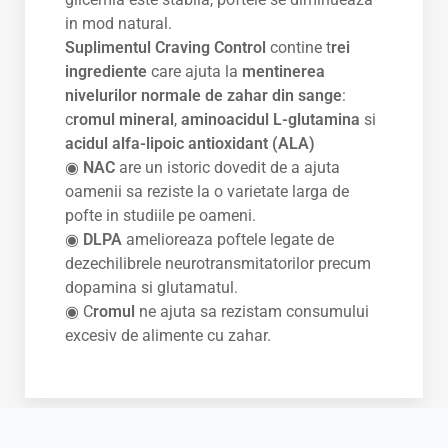
in mod natural.
Suplimentul Craving Control
contine t
rei
ingrediente
care ajuta la
mentinerea
nivelurilor normale de zahar din sange
:
c
romul mineral
,
aminoacidul L-glutamina
si
acidul alfa-lipoic antioxidant (ALA)
◉
NAC
are un istoric dovedit de a ajuta
oamenii sa reziste la o varietate larga de
pofte in studiile pe oameni.
◉
DLPA
amelioreaza poftele legate de
dezechilibrele neurotransmitatorilor precum
dopamina si glutamatul.
◉ C
romul
ne ajuta sa rezistam consumului
excesiv de alimente cu zahar.