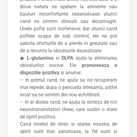
doua natura sa apelam la alimente sau
bauturi reconfortante nesanatoase atunci
cand ne simtim stresati sau dezamagiti.
Unele pofte sunt inofensive, dar atunci cand
poftele scapa de sub control, ele ne pot
sabota eforturile de a pierde in greutate sau
de a renunta la obiceiurile daunatoare.
◉
L-glutamina
si
DLPA
ajuta la eliminarea
obiceiurilor nocive. Ele
promoveaza o
dispozitie pozitiva
si anume:
– In primul rand, ne ajuta sa ne recuperam
mai repede, dupa o perioada stresanta, astfel
incat sa ne simtim din nou echilibrati.
– In al doilea rand, ne ajuta la sinteza de noi
neurotransmitatori cheie, care sustin o stare
de spirit pozitiva.
Cand nivelul de stres si starea noastra de
spirit sunt mai sanatoase, la fel sunt si