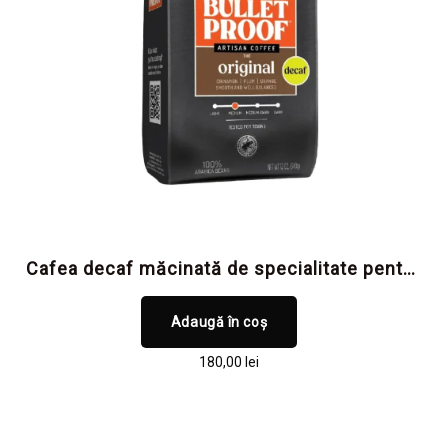
Cafea decaf măcinată de specialitate pentru
claritate mentală și focus, fără cofeină și
fără toxine
Adaugă în coș
180,00
lei