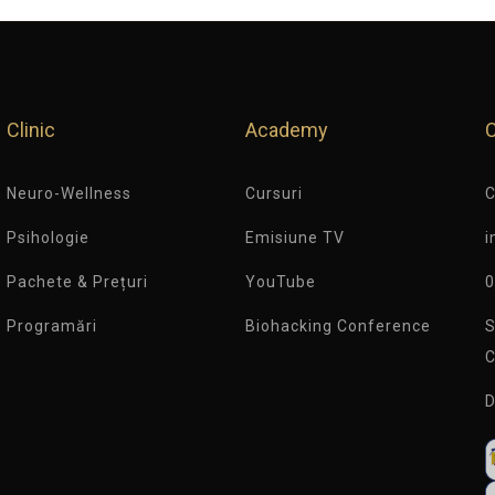
Clinic
Academy
Neuro-Wellness
Cursuri
C
Psihologie
Emisiune TV
i
Pachete & Prețuri
YouTube
0
Programări
Biohacking Conference
S
C
D