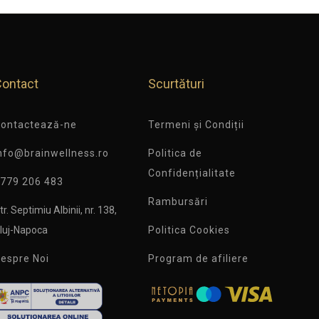
Contact
Scurtături
ontactează-ne
Termeni și Condiții
nfo@brainwellness.ro
Politica de
Confidențialitate
779 206 483
Rambursări
tr. Septimiu Albinii, nr. 138,
luj-Napoca
Politica Cookies
espre Noi
Program de afiliere