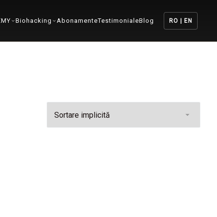
EMY
Biohacking
Abonamente
Testimoniale
Blog
RO | EN