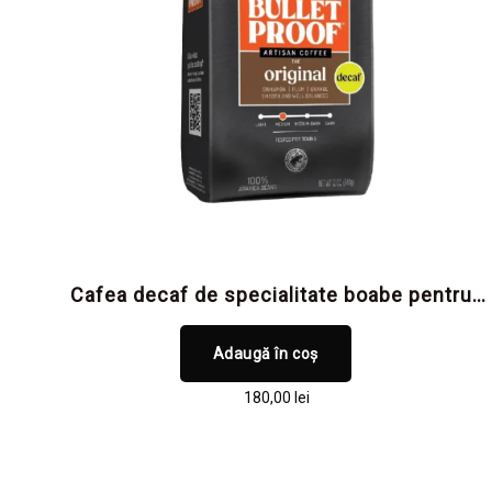
Cafea decaf de specialitate boabe pentru
claritate mentală și focus, fără cofeină și
fără toxine
Adaugă în coș
180,00
lei