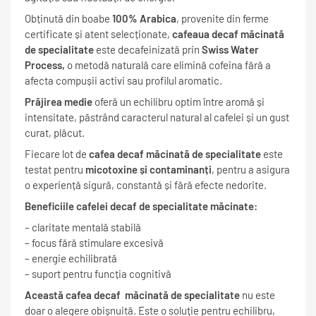
Obținută din boabe
100% Arabica
, provenite din ferme
certificate și atent selecționate,
cafeaua decaf măcinată
de specialitate
este decafeinizată prin
Swiss Water
Process,
o metodă naturală care elimină cofeina fără a
afecta compușii activi sau profilul aromatic.
Prăjirea medie
oferă un echilibru optim între aromă și
intensitate, păstrând caracterul natural al cafelei și un gust
curat, plăcut.
Fiecare lot de
cafea decaf măcinată
de specialitate
este
testat pentru
micotoxine și contaminanți
, pentru a asigura
o experiență sigură, constantă și fără efecte nedorite.
Beneficiile cafelei decaf de specialitate măcinate:
– claritate mentală stabilă
– focus fără stimulare excesivă
– energie echilibrată
– suport pentru funcția cognitivă
Această cafea decaf măcinată
de specialitate
nu este
doar o alegere obișnuită. Este o soluție pentru echilibru,