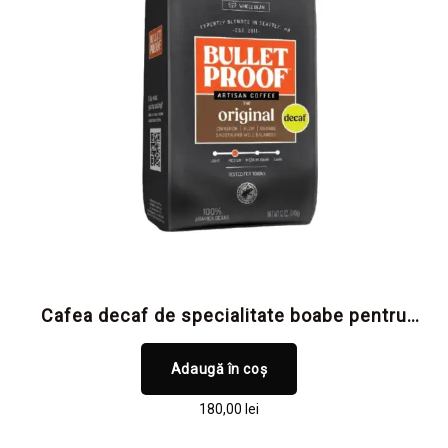
Cafea decaf de specialitate boabe pentru
claritate mentală și focus, fără cofeină și
fără toxine
Adaugă în coș
180,00
lei