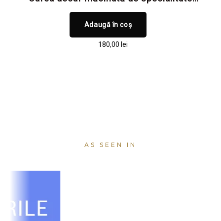
pentru claritate mentală și focus, fără
cofeină și fără toxine
Adaugă în coș
180,00
lei
AS SEEN IN