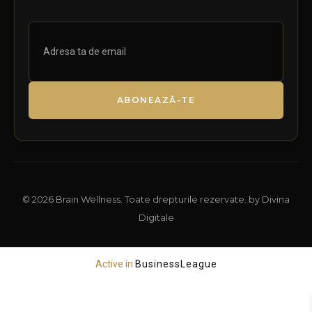
ABONEAZĂ-TE
© 2026 Brain Wellness. Toate drepturile rezervate. by Divina
Digitale
Active in
BusinessLeague