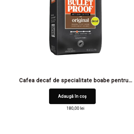
Cafea decaf de specialitate boabe pentru
claritate mentală și focus, fără cofeină și
fără toxine
Adaugă în coș
180,00
lei