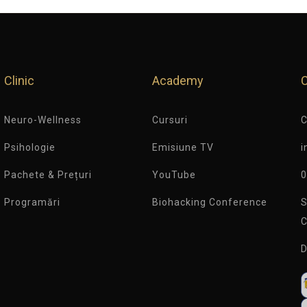
Clinic
Academy
Neuro-Wellness
Cursuri
C
Psihologie
Emisiune TV
i
Pachete & Prețuri
YouTube
0
Programări
Biohacking Conference
S
C
D