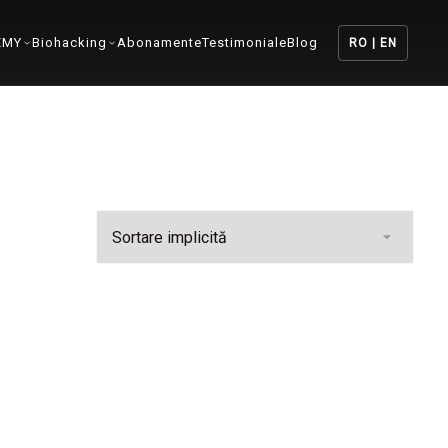
EMY
Biohacking
Abonamente
Testimoniale
Blog
RO | EN