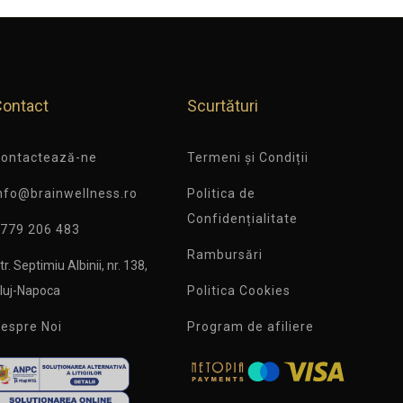
Contact
Scurtături
ontactează-ne
Termeni și Condiții
nfo@brainwellness.ro
Politica de
Confidențialitate
779 206 483
Rambursări
tr. Septimiu Albinii, nr. 138,
luj-Napoca
Politica Cookies
espre Noi
Program de afiliere