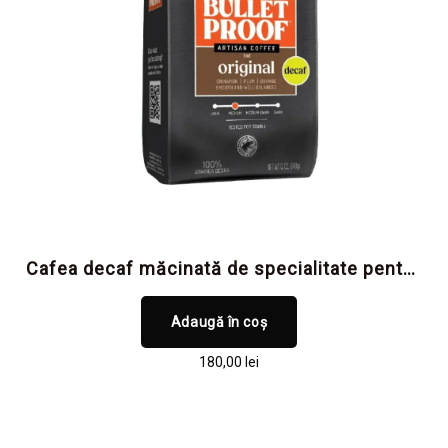
Cafea decaf măcinată de specialitate pentru
claritate mentală și focus, fără cofeină și
fără toxine
Adaugă în coș
180,00
lei