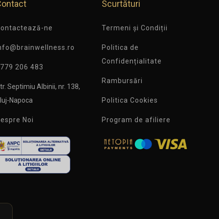
Contact
Scurtături
ontactează-ne
Termeni și Condiții
nfo@brainwellness.ro
Politica de
Confidențialitate
779 206 483
Rambursări
tr. Septimiu Albinii, nr. 138,
luj-Napoca
Politica Cookies
espre Noi
Program de afiliere