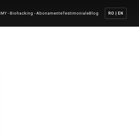
EMY
Biohacking
Abonamente
Testimoniale
Blog
RO | EN