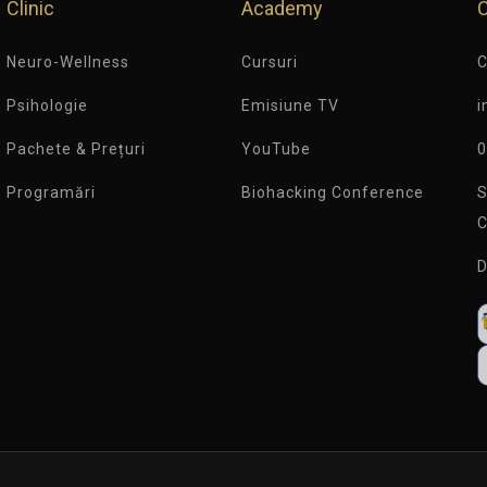
Clinic
Academy
Neuro-Wellness
Cursuri
C
Psihologie
Emisiune TV
i
Pachete & Prețuri
YouTube
0
Programări
Biohacking Conference
S
C
D