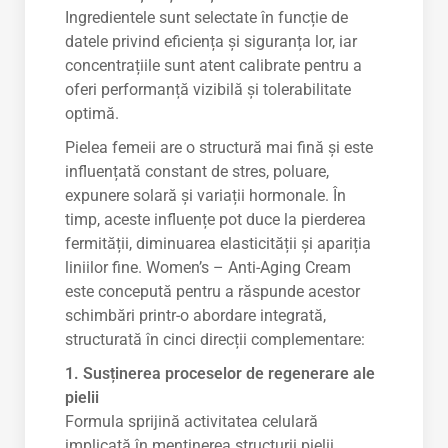
Ingredientele sunt selectate în funcție de
datele privind eficiența și siguranța lor, iar
concentrațiile sunt atent calibrate pentru a
oferi performanță vizibilă și tolerabilitate
optimă.
Pielea femeii are o structură mai fină și este
influențată constant de stres, poluare,
expunere solară și variații hormonale. În
timp, aceste influențe pot duce la pierderea
fermității, diminuarea elasticității și apariția
liniilor fine. Women’s – Anti-Aging Cream
este concepută pentru a răspunde acestor
schimbări printr-o abordare integrată,
structurată în cinci direcții complementare:
1. Susținerea proceselor de regenerare ale
pielii
Formula sprijină activitatea celulară
implicată în menținerea structurii pielii,