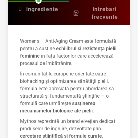
Ingrediente
Intrebari
frecvente
Women’s – Anti-Aging Cream este formulată
pentru a susține
echilibrul și rezistența pielii
feminine
în fața factorilor care accelerează
procesul de îmbătrânire.
În comunitățile europene orientate către
biohacking și optimizarea sănătății pielii,
formula este apreciată pentru abordarea sa
structurată și fundamentată științific — o
formulă care urmărește
susținerea
mecanismelor biologice ale pielii
.
Mythos reprezintă un brand elvețian dedicat
produselor de îngrijire, dezvoltate prin
cercetare științifică și formule curate
.