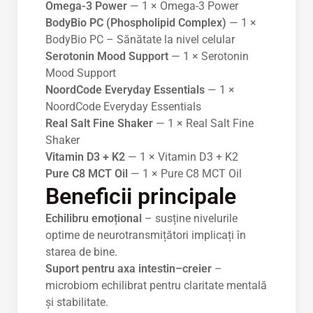
Omega-3 Power
— 1 × Omega-3 Power
BodyBio PC (Phospholipid Complex)
— 1 ×
BodyBio PC – Sănătate la nivel celular
Serotonin Mood Support
— 1 × Serotonin
Mood Support
NoordCode Everyday Essentials
— 1 ×
NoordCode Everyday Essentials
Real Salt Fine Shaker
— 1 × Real Salt Fine
Shaker
Vitamin D3 + K2
— 1 × Vitamin D3 + K2
Pure C8 MCT Oil
— 1 × Pure C8 MCT Oil
Beneficii principale
Echilibru emoțional
– susține nivelurile
optime de neurotransmițători implicați în
starea de bine.
Suport pentru axa intestin–creier
–
microbiom echilibrat pentru claritate mentală
și stabilitate.