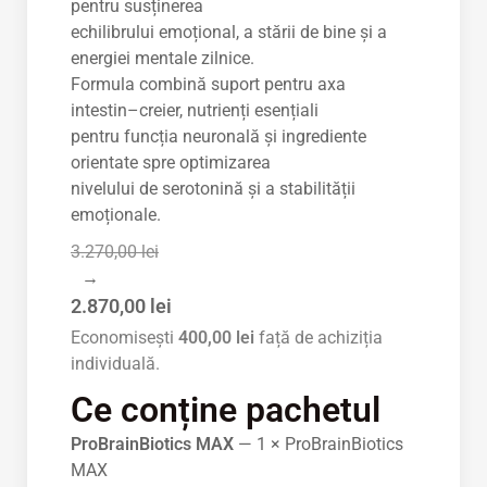
pentru susținerea
echilibrului emoțional, a stării de bine și a
energiei mentale zilnice.
Formula combină suport pentru axa
intestin–creier, nutrienți esențiali
pentru funcția neuronală și ingrediente
orientate spre optimizarea
nivelului de serotonină și a stabilității
emoționale.
3.270,00 lei
→
2.870,00 lei
Economisești
400,00 lei
față de achiziția
individuală.
Ce conține pachetul
ProBrainBiotics MAX
— 1 × ProBrainBiotics
MAX