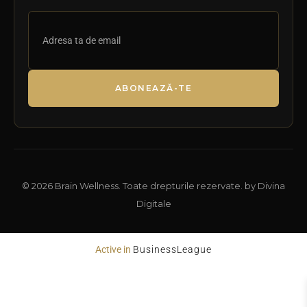
ABONEAZĂ-TE
© 2026 Brain Wellness. Toate drepturile rezervate. by Divina
Digitale
Active in
BusinessLeague