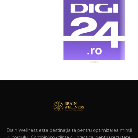
DIGI24
Brain Wellness este destinația ta pentru optimizarea minții
și corpului. Combinăm știința cu practica, pentru rezultate