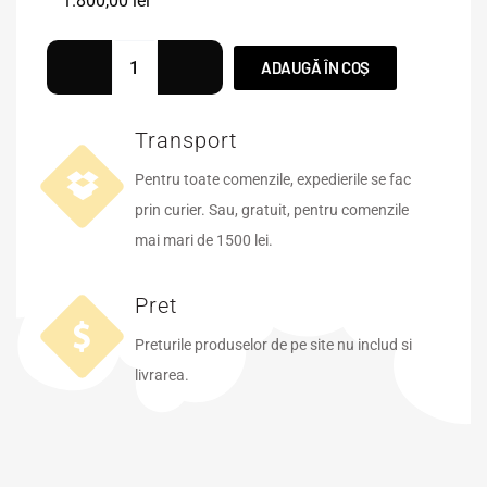
1.800,00
lei
ADAUGĂ ÎN COȘ
Transport
Pentru toate comenzile, expedierile se fac
prin curier. Sau, gratuit, pentru comenzile
mai mari de 1500 lei.
Pret
Preturile produselor de pe site nu includ si
livrarea.