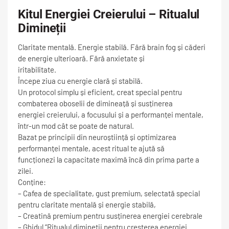
Kitul Energiei Creierului – Ritualul
Dimineții
Claritate mentală. Energie stabilă. Fără brain fog și căderi
de energie ulterioară. Fără anxietate și
iritabilitate.
Începe ziua cu energie clară și stabilă.
Un protocol simplu și eficient, creat special pentru
combaterea oboselii de dimineață și susținerea
energiei creierului, a focusului și a performanței mentale,
într-un mod cât se poate de natural.
Bazat pe principii din neuroștiință și optimizarea
performanței mentale, acest ritual te ajută să
funcționezi la capacitate maximă încă din prima parte a
zilei.
Conține:
– Cafea de specialitate, gust premium, selectată special
pentru claritate mentală și energie stabilă,
– Creatină premium pentru susținerea energiei cerebrale
– Ghidul “Ritualul dimineții pentru cresterea energiei