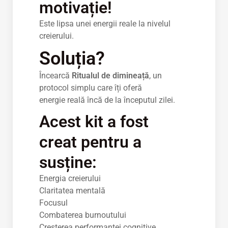
motivație!
Este lipsa unei energii reale la nivelul
creierului.
Soluția?
Încearcă
Ritualul de dimineață
, un
protocol simplu care îți oferă
energie reală încă de la începutul zilei.
Acest kit a fost
creat pentru a
susține:
Energia creierului
Claritatea mentală
Focusul
Combaterea burnoutului
Creșterea performanței cognitive