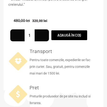
creierului.”
480,00
lei
320,00
lei
ADAUGĂ ÎN COȘ
Transport
Pentru toate comenzile, expedierile se fac
prin curier. Sau, gratuit, pentru comenzile
mai mari de 1500 lei.
Pret
Preturile produselor de pe site nu includ si
livrarea.