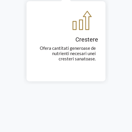
De
Crestere
Spri
Ofera cantitati generoase de
s
nutrienti necesari unei
cresteri sanatoase.