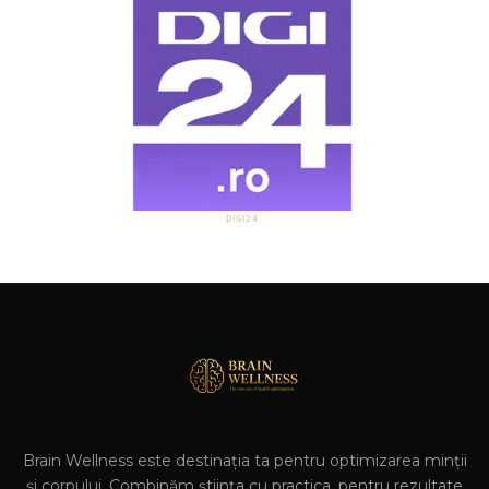
DIGI24
Brain Wellness este destinația ta pentru optimizarea minții
și corpului. Combinăm știința cu practica, pentru rezultate