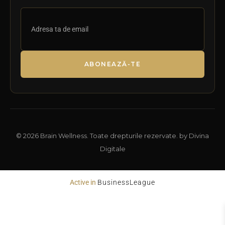
ABONEAZĂ-TE
© 2026 Brain Wellness. Toate drepturile rezervate. by Divina
Digitale
Active in
BusinessLeague