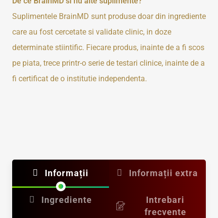
De ce BrainMD si nu alte suplimente?
Suplimentele BrainMD sunt produse doar din ingrediente
care au fost cercetate si validate clinic, in doze
determinate stiintific. Fiecare produs, inainte de a fi scos
pe piata, trece printr-o serie de testari clinice, inainte de a
fi certificat de o institutie independenta.
Informații
Informații extra
Ingrediente
Intrebari
frecvente