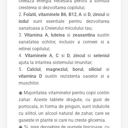
creeaza energia necesara pentru a stimula
cresterea si dezvoltarea copilului;
2.
Folatii
,
vitaminele B6
,
B12
,
A
si
D
,
zincul
si
iodul
sunt esentiale pentru dezvoltarea
sanatoasa a Creierului micutului tau;
3.
Vitamina
A
,
luteina
si
zeaxantina
sustin
sanatatea ochilor, inclusiv a corneei si a
retinei copilului;
4.
Vitaminele
A
,
C
si
D
,
zincul
si
seleniul
ajuta la intarirea sistemului imunitar;
5.
Calciul
,
magneziul
,
borul
,
siliciul
si
vitamina
D
sustin rezistenta oaselor si a
muschilor.
◉ Majoritatea vitaminelor pentru copii contin
zahar. Aceste tablete dragute, cu gust de
portocala, in forma de pinguin, sunt indulcite
cu xilitol, un alcool natural de zahar, care se
gaseste in plante si care nu creste glicemia.
◉ Si, spre deosebire de gumele lipicioase, cu