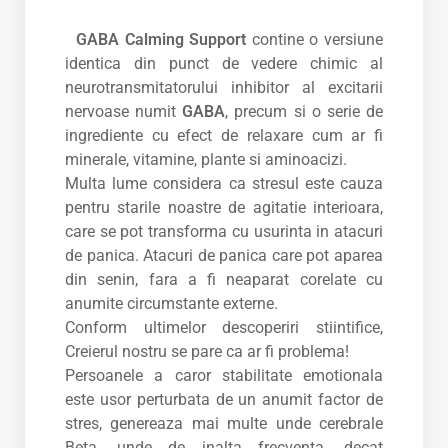
GABA Calming Support
contine o versiune
identica din punct de vedere chimic al
neurotransmitatorului inhibitor al excitarii
nervoase numit
GABA
, precum si o serie de
ingrediente cu efect de relaxare cum ar fi
minerale, vitamine, plante si aminoacizi.
Multa lume considera ca stresul este cauza
pentru starile noastre de agitatie interioara,
care se pot transforma cu usurinta in atacuri
de panica. Atacuri de panica care pot aparea
din senin, fara a fi neaparat corelate cu
anumite circumstante externe.
Conform ultimelor descoperiri stiintifice,
Creierul nostru se pare ca ar fi problema!
Persoanele a caror stabilitate emotionala
este usor perturbata de un anumit factor de
stres, genereaza mai multe unde cerebrale
Beta, unde de inalta frecventa, decat