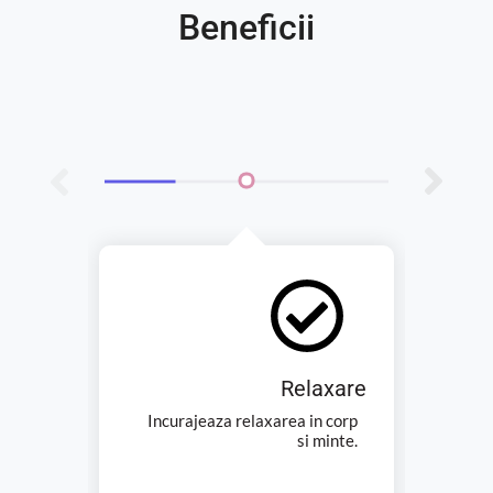
Beneficii
Relaxare
Prom
Incurajeaza relaxarea in corp
si minte.