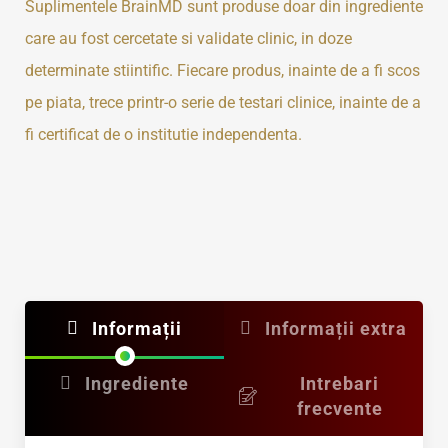
Suplimentele BrainMD sunt produse doar din ingrediente
care au fost cercetate si validate clinic, in doze
determinate stiintific. Fiecare produs, inainte de a fi scos
pe piata, trece printr-o serie de testari clinice, inainte de a
fi certificat de o institutie independenta.
Informații
Informații extra
Ingrediente
Intrebari
frecvente