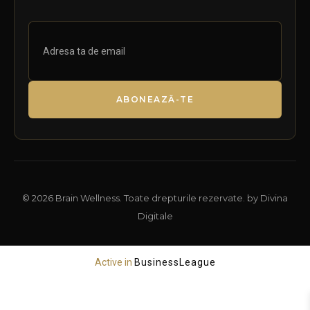
ABONEAZĂ-TE
© 2026 Brain Wellness. Toate drepturile rezervate. by Divina
Digitale
Active in
BusinessLeague