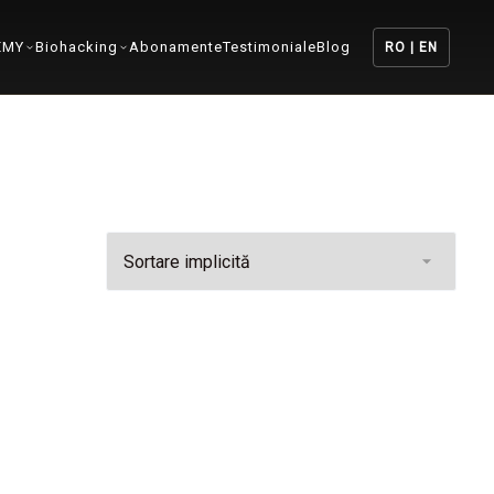
EMY
Biohacking
Abonamente
Testimoniale
Blog
RO | EN