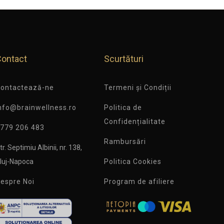
Contact
Scurtături
ontactează-ne
Termeni și Condiții
nfo@brainwellness.ro
Politica de
Confidențialitate
779 206 483
Rambursări
tr. Septimiu Albinii, nr. 138,
luj-Napoca
Politica Cookies
espre Noi
Program de afiliere