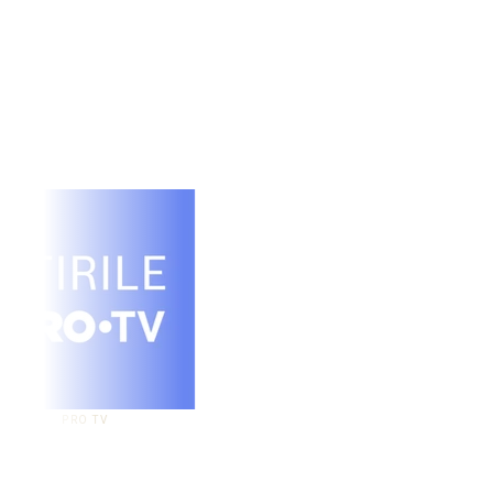
RO TV