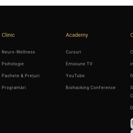
Clinic
Academy
Neuro-Wellness
Cursuri
C
Psihologie
Emisiune TV
i
Pachete & Prețuri
YouTube
0
Programări
Biohacking Conference
S
C
D