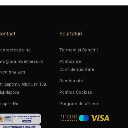
Contact
Scurtături
ontactează-ne
Termeni și Condiții
nfo@brainwellness.ro
Politica de
Confidențialitate
779 206 483
Rambursări
tr. Septimiu Albinii, nr. 138,
luj-Napoca
Politica Cookies
espre Noi
Program de afiliere