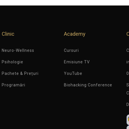
Clinic
Academy
Neuro-Wellness
Cursuri
C
Psihologie
Emisiune TV
i
Pachete & Prețuri
YouTube
0
Programări
Biohacking Conference
S
C
D