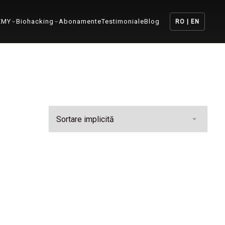
EMY
Biohacking
Abonamente
Testimoniale
Blog
RO | EN