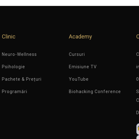
Clinic
Academy
Neuro-Wellness
Cursuri
C
Psihologie
Emisiune TV
i
Pachete & Prețuri
YouTube
0
Programări
Biohacking Conference
S
C
D