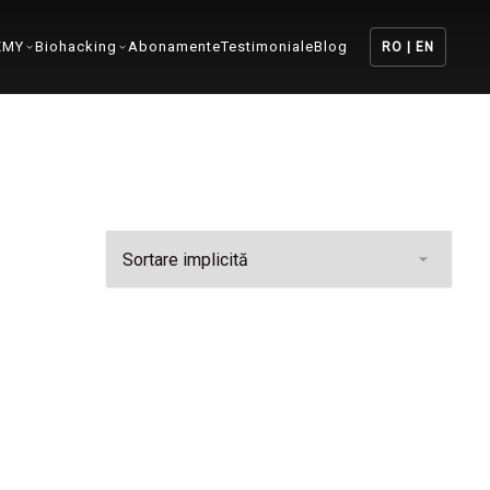
EMY
Biohacking
Abonamente
Testimoniale
Blog
RO | EN