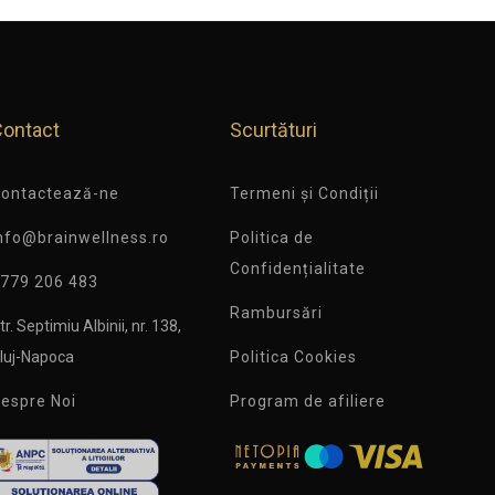
Contact
Scurtături
ontactează-ne
Termeni și Condiții
nfo@brainwellness.ro
Politica de
Confidențialitate
779 206 483
Rambursări
tr. Septimiu Albinii, nr. 138,
luj-Napoca
Politica Cookies
espre Noi
Program de afiliere