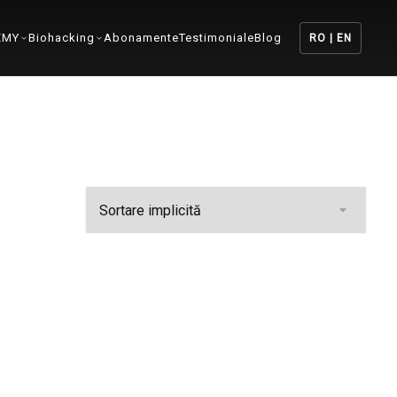
EMY
Biohacking
Abonamente
Testimoniale
Blog
RO | EN