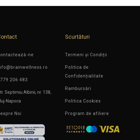
Contact
Scurtături
ontactează-ne
Termeni și Condiții
nfo@brainwellness.ro
Politica de
Confidențialitate
779 206 483
Rambursări
tr. Septimiu Albinii, nr. 138,
luj-Napoca
Politica Cookies
espre Noi
Program de afiliere