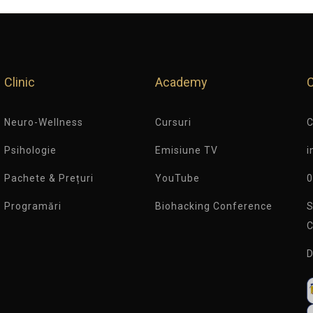
Clinic
Academy
Neuro-Wellness
Cursuri
C
Psihologie
Emisiune TV
i
Pachete & Prețuri
YouTube
0
Programări
Biohacking Conference
S
C
D