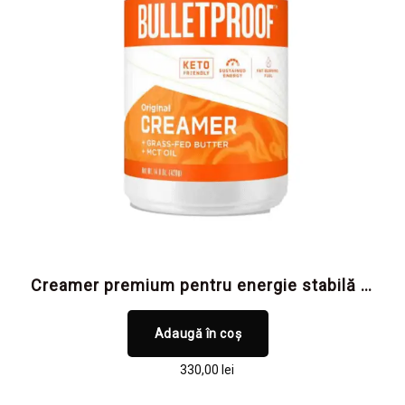
Creamer premium pentru energie stabilă și
sațietate de durată, suport pentru
performanța zilnică
Adaugă în coș
330,00
lei