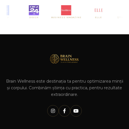
RO TV
DIGI24
BUSINESS MAGAZINE
ELLE
ȘTIRI PE
Brain Wellness este destinația ta pentru optimizarea minții
și corpului. Combinăm știința cu practica, pentru rezultate
extraordinare.