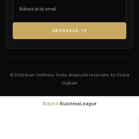
ABONEAZĂ-TE
© 2026 Brain Wellness. Toate drepturile rezervate. by Divina
Digitale
Active in
BusinessLeague